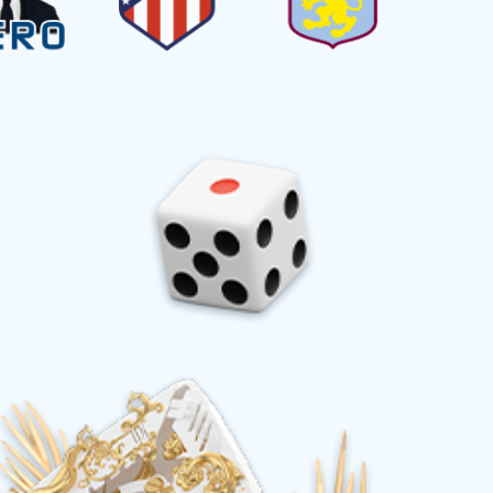
首页
/
体育资讯
归来，球队却遭遇当头一棒，接连吞下4连
眼前：间歇期后，他们将连续面对三大高
。