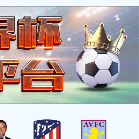
注册入口
赛事与数据服务
持
APP下载
与
网页使用
，每日同步更新
握比赛节奏。