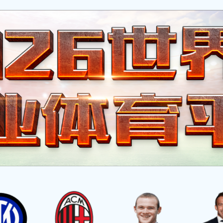
App下载
关于我们
体育资讯
P与网页版入口｜畅享全球体育
球、篮球、电竞等项目的赛事资讯与数据内容， 支
聚焦热门体育内容， 助您轻松获取赛事动态，掌
手机App
网页版