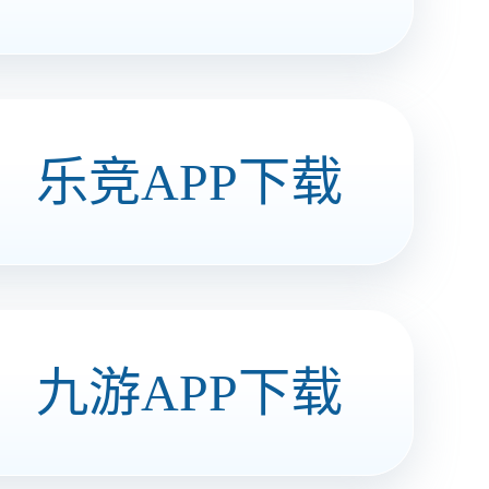
推荐平台
米兰milan下载
金年会
开云体育
米兰官网
爱游戏下载
mk体育下载