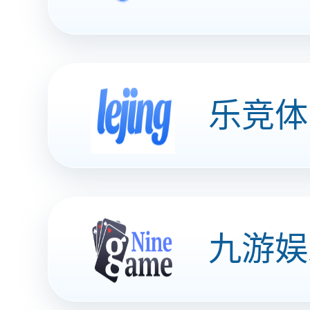
乐动平台
乐动平台-乐动（中国）一站式服务平
台 ✅eson推荐🌈「2026好运滚滚」
s
【官方授权】✅ 成立于2008年7月，
注册资金2500万，是一家生产各类互
联网平台产品的厂家，是一家集科
研、生产、销售为一体的互联网平台
产品企业。乐动平台-乐动（中国）一
站式服务平台只有注重产品质量，才
可以走得更远，才可以赢得未来。我
们公司用优良的产品为广大客户提供
一站式平台服务和新型互联网平台产
品！